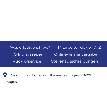
Was erledige ich wo?
Mitarbeitende von A-Z
Öffnungszeiten
Online-Terminvergabe
Rückrufservice
Stellenausschreibungen
Sie sind hier:
Aktuelles
Pressemeldungen
2023
August
August