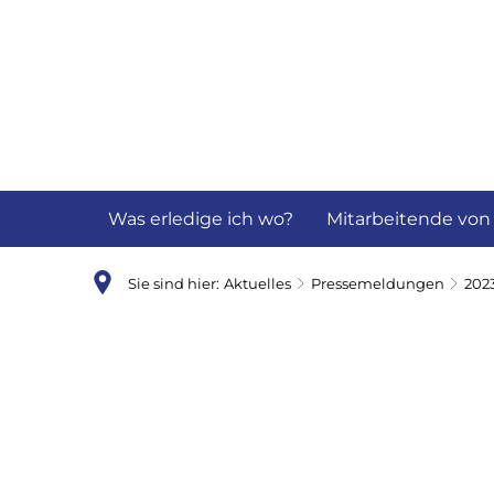
Aktuelles
B
Was erledige ich wo?
Mitarbeitende von
Sie sind hier:
Aktuelles
Pressemeldungen
202
Juli