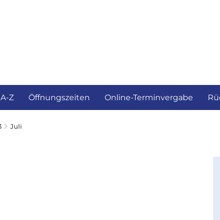
ürgerservice und Verwaltung
Landkreis
 A-Z
Öffnungszeiten
Online-Terminvergabe
Rü
3
Juli