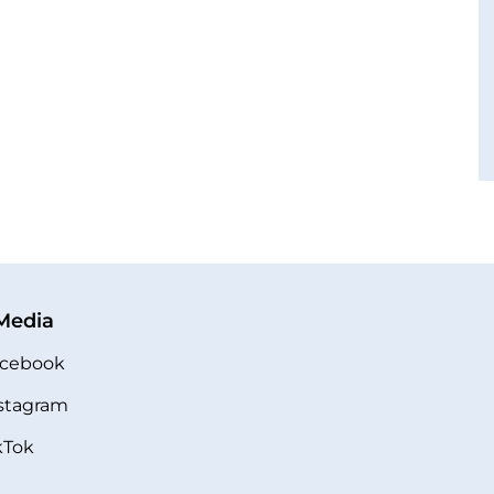
 Media
cebook
stagram
kTok