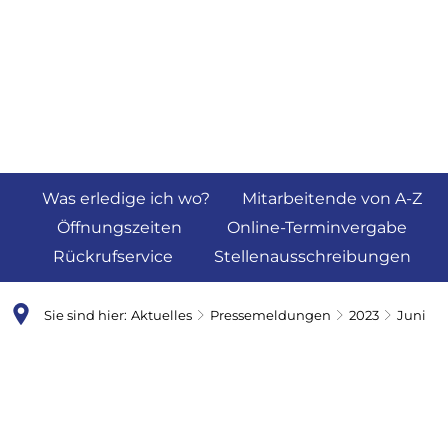
Was erledige ich wo?
Mitarbeitende von A-Z
Öffnungszeiten
Online-Terminvergabe
Rückrufservice
Stellenausschreibungen
Sie sind hier:
Aktuelles
Pressemeldungen
2023
Juni
Juni