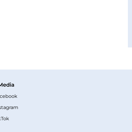
 Media
cebook
stagram
kTok