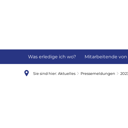
Aktuelles
B
Was erledige ich wo?
Mitarbeitende von
Sie sind hier:
Aktuelles
Pressemeldungen
202
Oktober