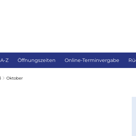
ürgerservice und Verwaltung
Landkreis
 A-Z
Öffnungszeiten
Online-Terminvergabe
Rü
3
Oktober