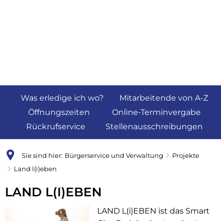
Was erledige ich wo?
Mitarbeitende von A-Z
Öffnungszeiten
Online-Terminvergabe
Rückrufservice
Stellenausschreibungen
Sie sind hier:
Bürgerservice und Verwaltung
Projekte
Land l(i)eben
Land
LAND L(I)EBEN
l(i)eben
LAND L(i)EBEN ist das Smart