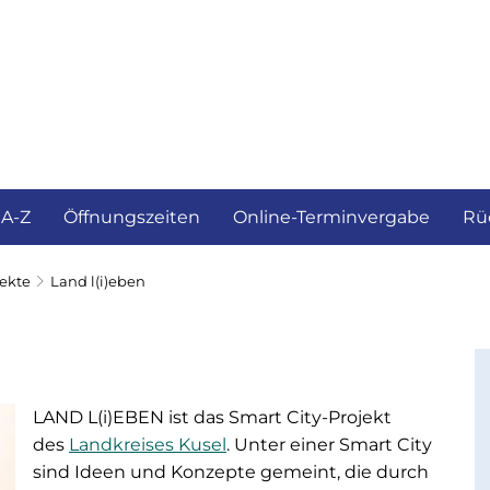
ürgerservice und Verwaltung
Landkreis
 A-Z
Öffnungszeiten
Online-Terminvergabe
Rü
jekte
Land l(i)eben
LAND L(i)EBEN ist das Smart City-Projekt
des
Landkreises Kusel
. Unter einer Smart City
sind Ideen und Konzepte gemeint, die durch