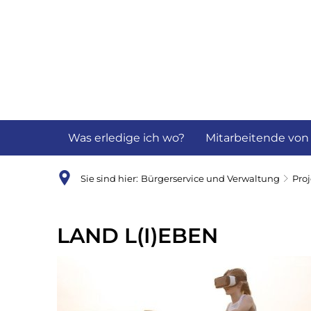
Aktuelles
B
Was erledige ich wo?
Mitarbeitende von
Sie sind hier:
Bürgerservice und Verwaltung
Pro
Land
LAND L(I)EBEN
l(i)eben