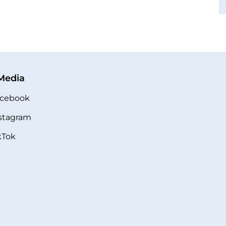
 Media
cebook
stagram
kTok