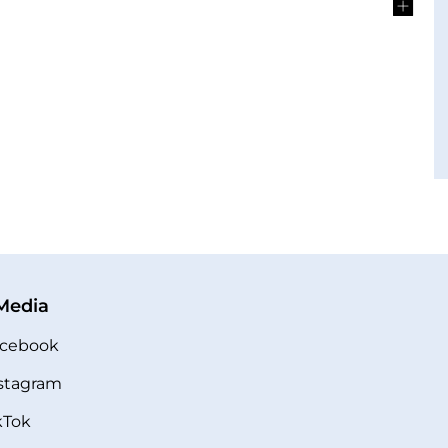
 Media
cebook
stagram
kTok