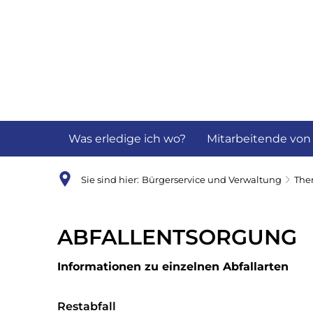
Aktuelles
B
Was erledige ich wo?
Mitarbeitende von
Sie sind hier:
Bürgerservice und Verwaltung
Th
Entsorgung
ABFALLENTSORGUNG
Informationen zu einzelnen Abfallarten
Restabfall