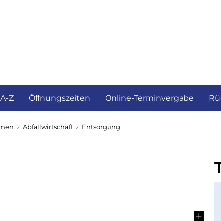
ürgerservice und Verwaltung
Landkreis
 A-Z
Öffnungszeiten
Online-Terminvergabe
Rü
emen
Abfallwirtschaft
Entsorgung