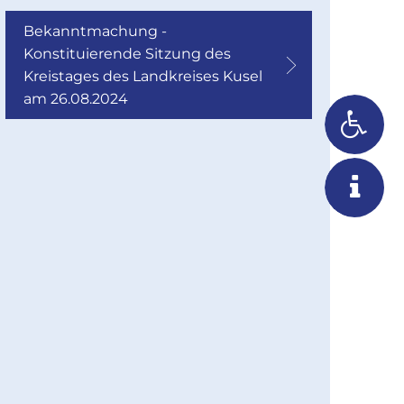
07
Uhr
Bekanntmachung -
Sitzung
Konstituierende Sitzung des
des
Kreistages des Landkreises Kusel
Kreisausschusses
am 26.08.2024
31
1
2
3
4
5
6
13
Uhr
Sitzung
des
Kreistages