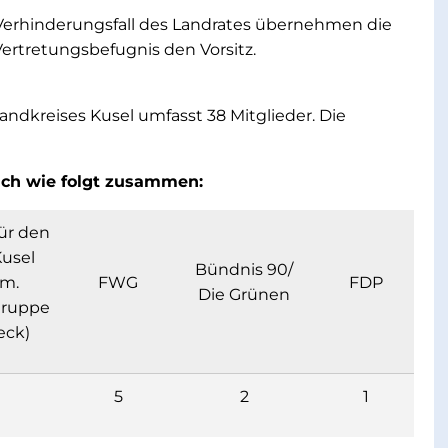
m Verhinderungsfall des Landrates übernehmen die
Vertretungsbefugnis den Vorsitz.
andkreises Kusel umfasst 38 Mitglieder. Die
sich wie folgt zusammen:
ür den
Kusel
Bündnis 90/
em.
FWG
FDP
Die Grünen
gruppe
eck)
5
2
1