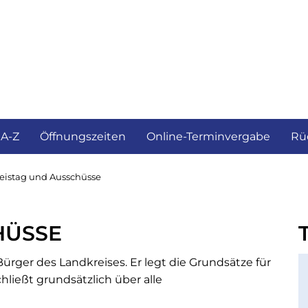
ürgerservice und Verwaltung
Landkreis
 A-Z
Öffnungszeiten
Online-Terminvergabe
Rü
eistag und Ausschüsse
HÜSSE
Bürger des Landkreises. Er legt die Grundsätze für
hließt grundsätzlich über alle