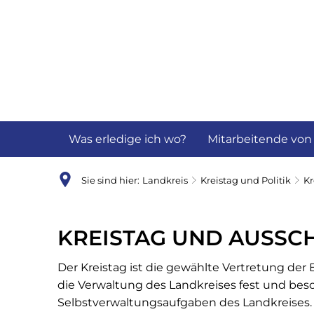
Aktuelles
B
Was erledige ich wo?
Mitarbeitende von
Sie sind hier:
Landkreis
Kreistag und Politik
Kr
Kreistag
KREISTAG UND AUSSC
und
Der Kreistag ist die gewählte Vertretung der 
die Verwaltung des Landkreises fest und besc
Ausschüsse
Selbstverwaltungsaufgaben des Landkreises.