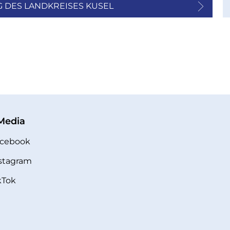
 DES LANDKREISES KUSEL
 Media
cebook
stagram
kTok