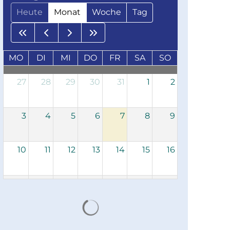
Heute
Monat
Woche
Tag
MO
DI
MI
DO
FR
SA
SO
27
28
29
30
31
1
2
3
4
5
6
7
8
9
10
11
12
13
14
15
16
17
18
19
20
21
22
23
Suchergebnisse werden gelad
24
25
26
27
28
29
30