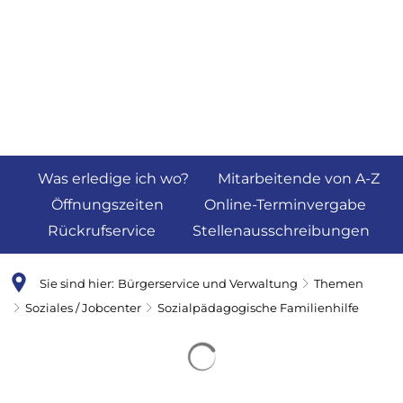
Was erledige ich wo?
Mitarbeitende von A-Z
Öffnungszeiten
Online-Terminvergabe
Rückrufservice
Stellenausschreibungen
Sie sind hier:
Bürgerservice und Verwaltung
Themen
Soziales / Jobcenter
Sozialpädagogische Familienhilfe
Sozialpädagogische
Suchergebnisse werden 
Familienhilfe