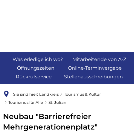
Was erledige ich wo?
Mitarbeitende von A-Z
Öffnungszeiten
Online-Terminvergabe
Rückrufservice
Stellenausschreibungen
Sie sind hier:
Landkreis
Tourismus & Kultur
Tourismus für Alle
St. Julian
St.
Neubau "Barrierefreier
Julian
Mehrgenerationenplatz"