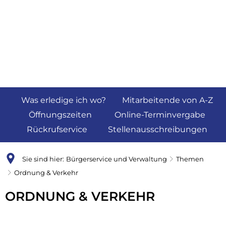
Was erledige ich wo?
Mitarbeitende von A-Z
Öffnungszeiten
Online-Terminvergabe
Rückrufservice
Stellenausschreibungen
Sie sind hier:
Bürgerservice und Verwaltung
Themen
Ordnung & Verkehr
Ordnung
ORDNUNG & VERKEHR
&