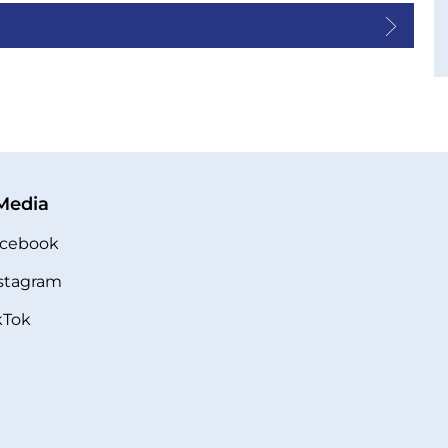
 Media
cebook
stagram
kTok