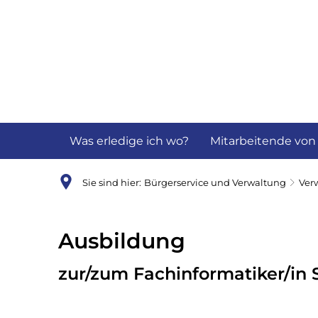
Aktuelles
B
Was erledige ich wo?
Mitarbeitende von
Sie sind hier:
Bürgerservice und Verwaltung
Ver
Ausbildung
Ausbildung
Fachinformatiker/in
zur/zum Fachinformatiker/in 
Systemintegration