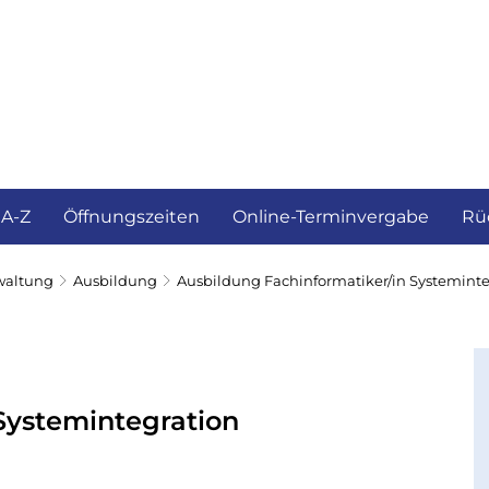
ürgerservice und Verwaltung
Landkreis
 A-Z
Öffnungszeiten
Online-Terminvergabe
Rü
waltung
Ausbildung
Ausbildung Fachinformatiker/in Systeminte
Systemintegration