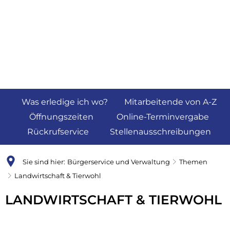
Was erledige ich wo?
Mitarbeitende von A-Z
Öffnungszeiten
Online-Terminvergabe
Rückrufservice
Stellenausschreibungen
Sie sind hier:
Bürgerservice und Verwaltung
Themen
Landwirtschaft & Tierwohl
Landwirtschaft
LANDWIRTSCHAFT & TIERWOHL
&