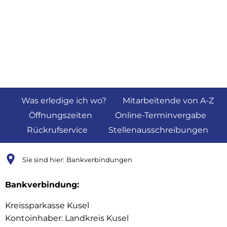
Was erledige ich wo?
Mitarbeitende von A-Z
Öffnungszeiten
Online-Terminvergabe
Rückrufservice
Stellenausschreibungen
Sie sind hier:
Bankverbindungen
Bankverbindungen
Bankverbindung:
Kreissparkasse Kusel
Kontoinhaber: Landkreis Kusel