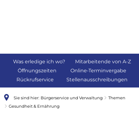
Was erledige ich wo?
Mitarbeitende von A-Z
Öffnungszeiten
Online-Terminvergabe
Rückrufservice
Stellenausschreibungen
Sie sind hier:
Bürgerservice und Verwaltung
Themen
Gesundheit & Ernährung
Gesundheit
&