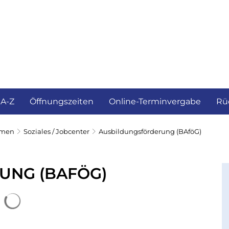
ürgerservice und Verwaltung
Landkreis
 A-Z
Öffnungszeiten
Online-Terminvergabe
Rü
emen
Soziales / Jobcenter
Ausbildungsförderung (BAföG)
UNG (BAFÖG)
Suchergebnisse werden geladen