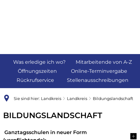
Was erledige ich wo?
Mitarbeitende von A-Z
Öffnungszeiten
Online-Terminvergabe
Rückrufservice
Stellenausschreibungen
Sie sind hier:
Landkreis
Landkreis
Bildungslandschaft
Bildungslandschaft
BILDUNGSLANDSCHAFT
Ganztagsschulen in neuer Form