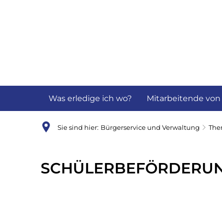
Aktuelles
B
Was erledige ich wo?
Mitarbeitende von
Sie sind hier:
Bürgerservice und Verwaltung
Th
Schülerbeförderung
SCHÜLERBEFÖRDERU