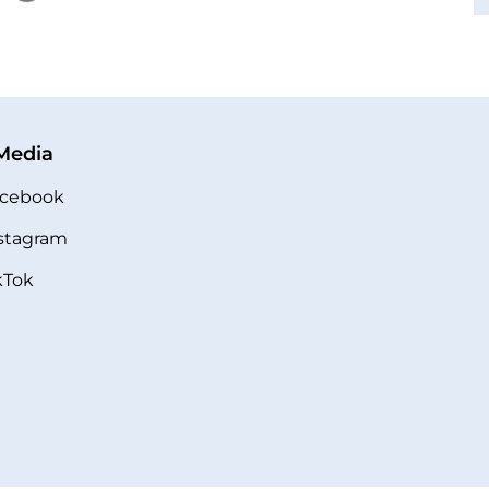
 Media
cebook
stagram
kTok