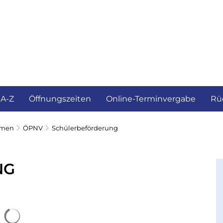
ürgerservice und Verwaltung
Landkreis
 A-Z
Öffnungszeiten
Online-Terminvergabe
Rü
emen
ÖPNV
Schülerbeförderung
NG
Suchergebnisse werden geladen