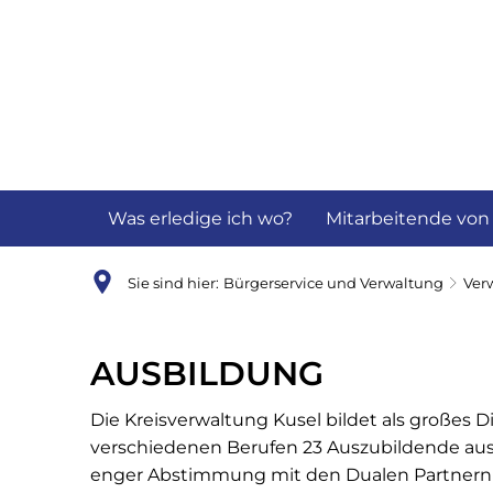
Aktuelles
B
Was erledige ich wo?
Mitarbeitende von
Sie sind hier:
Bürgerservice und Verwaltung
Ver
Ausbildung
AUSBILDUNG
Die Kreisverwaltung Kusel bildet als großes 
verschiedenen Berufen 23 Auszubildende aus. 
enger Abstimmung mit den Dualen Partnern l