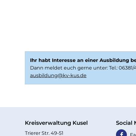
Ihr habt Interesse an einer Ausbildung b
Dann meldet euch gerne unter:
Tel.: 06381
ausbildung@kv-kus.de
Kreisverwaltung Kusel
Social
Trierer Str. 49-51
Fa