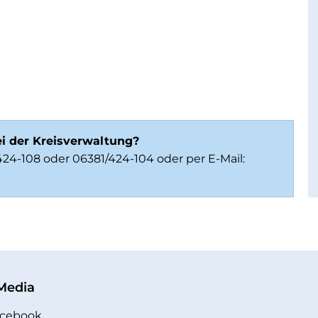
ei der Kreisverwaltung?
/424-108 oder 06381/424-104 oder per E-Mail:
 Media
cebook