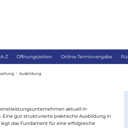
ürgerservice und Verwaltung
Landkreis
 A-Z
Öffnungszeiten
Online-Terminvergabe
Rü
waltung
Ausbildung
Dienstleistungsunternehmen aktuell in
Eine gut strukturierte praktische Ausbildung in
egt das Fundament für eine erfolgreiche