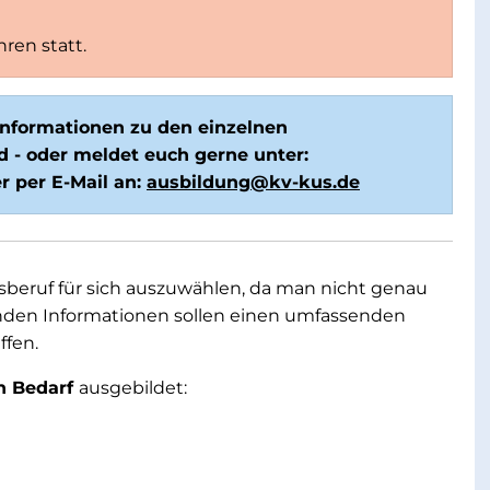
ren statt.
 Informationen zu den einzelnen
 - oder meldet euch gerne unter:
r per E-Mail an:
ausbildung@kv-kus.de
ngsberuf für sich auszuwählen, da man nicht genau
nden Informationen sollen einen umfassenden
ffen.
h Bedarf
ausgebildet: