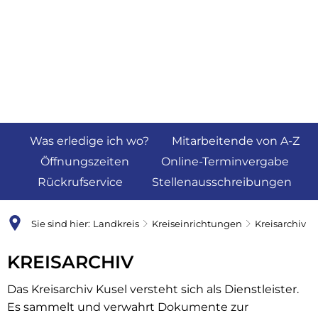
Was erledige ich wo?
Mitarbeitende von A-Z
Öffnungszeiten
Online-Terminvergabe
Rückrufservice
Stellenausschreibungen
Sie sind hier:
Landkreis
Kreiseinrichtungen
Kreisarchiv
Kreisarchiv
KREISARCHIV
Das Kreisarchiv Kusel versteht sich als Dienstleister.
Es sammelt und verwahrt Dokumente zur