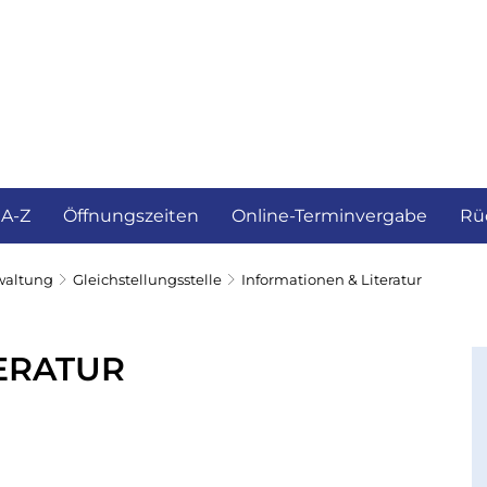
ürgerservice und Verwaltung
Landkreis
 A-Z
Öffnungszeiten
Online-Terminvergabe
Rü
waltung
Gleichstellungsstelle
Informationen & Literatur
ERATUR