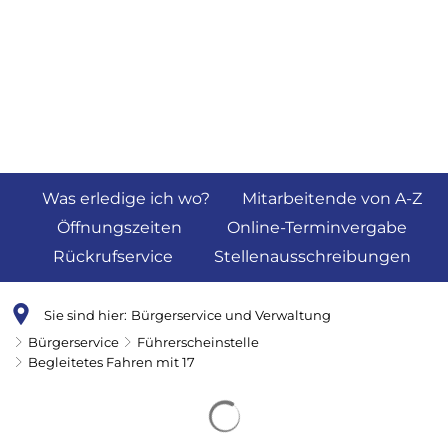
Was erledige ich wo?
Mitarbeitende von A-Z
Öffnungszeiten
Online-Terminvergabe
Rückrufservice
Stellenausschreibungen
Sie sind hier:
Bürgerservice und Verwaltung
Bürgerservice
Führerscheinstelle
Begleitetes Fahren mit 17
Begleitetes
Suchergebnisse werden 
Fahren