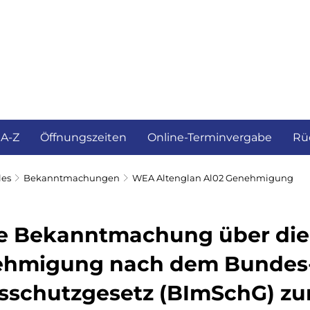
ürgerservice und Verwaltung
Landkreis
 A-Z
Öffnungszeiten
Online-Terminvergabe
Rü
les
Bekanntmachungen
WEA Altenglan Al02 Genehmigung
he Bekanntmachung über die 
ehmigung nach dem Bundes
sschutzgesetz (BImSchG) zu