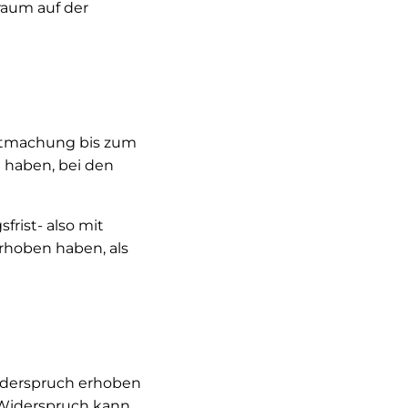
raum auf der
ntmachung bis zum
 haben, bei den
rist- also mit
rhoben haben, als
iderspruch erhoben
r Widerspruch kann