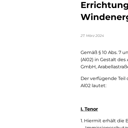
Errichtung
Windenerg
27. März 2024
Gemäß § 10 Abs. 7 un
(Al02) in Gestalt de
GmbH, Arabellastraß
Der verfügende Teil
Al02 lautet:
I. Tenor
Hiermit erhält die
Immissionsschutzg