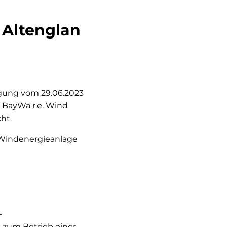
 Altenglan
gung vom 29.06.2023
a BayWa r.e. Wind
ht.
 Windenergieanlage
-
 zum Betrieb einer