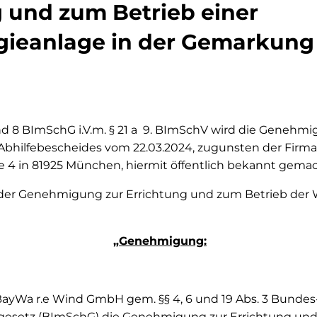
 und zum Betrieb einer
ieanlage in der Gemarkung
d 8 BImSchG i.V.m. § 21 a 9.
BImSchV wird die Genehmi
s Abhilfebescheides vom 22.03.2024, zugunsten der Firm
e 4 in 81925 München, hiermit öffentlich bekannt gemac
 der Genehmigung zur Errichtung und zum Betrieb der
„Genehmigung:
 BayWa r.e Wind GmbH gem. §§ 4, 6 und 19 Abs. 3 Bundes
esetz (BImSchG) die Genehmigung zur Errichtung und