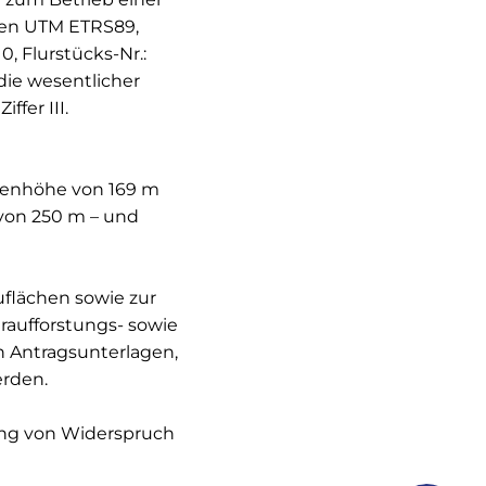
ten UTM ETRS89,
0, Flurstücks-Nr.:
die wesentlicher
fer III.
benhöhe von 169 m
von 250 m – und
uflächen sowie zur
aufforstungs- sowie
 Antragsunterlagen,
erden.
ung von Widerspruch