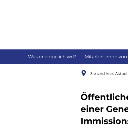
Aktuelles
B
Was erledige ich wo?
Mitarbeitende von
Sie sind hier:
Aktuel
Öffentlic
einer Gen
Immission