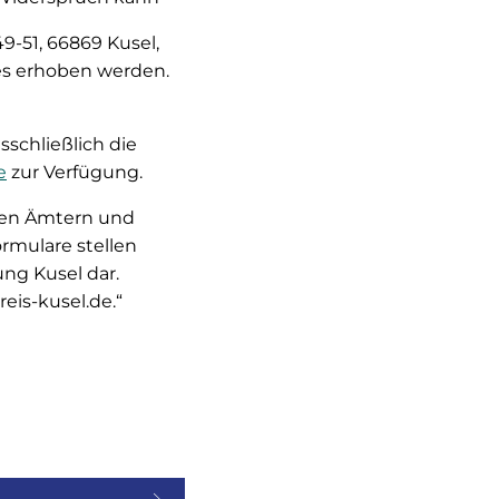
49-51, 66869 Kusel,
zes erhoben werden.
schließlich die
e
zur Verfügung.
eren Ämtern und
rmulare stellen
ng Kusel dar.
eis-kusel.de.“