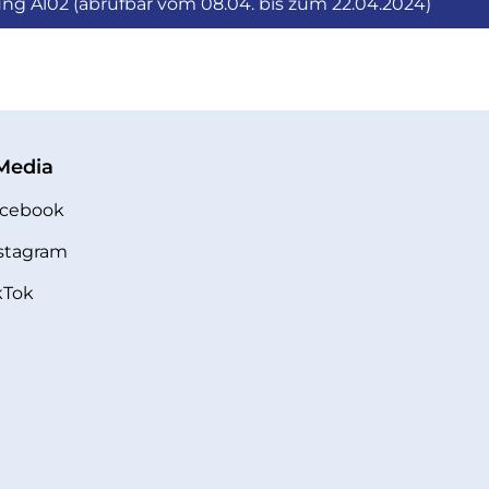
ng Al02 (abrufbar vom 08.04. bis zum 22.04.2024)
 Media
cebook
stagram
kTok