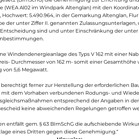
e (WEA Al02 im Windpark Altenglan) mit den Koordina
, Hochwert: 5.490.964, in der Gemarkung Altenglan, Flur 
 der unter Ziffer II. genannten Zulassungsunterlagen, 
 Entscheidung sind und unter Einschränkung der unter Zif
benbestimmungen.
ine Windendenergieanlage des Typs V 162 mit einer Na
eis- Durchmesser von 162 m- somit einer Gesamthöhe 
g von 5,6 Megawatt.
rechtigt ferner zur Herstellung der erforderlichen Ba
r mit dem Vorhaben verbundenen Rodungs- und Wieder
Ausgleichsmaßnahmen entsprechend der Angaben in den
 Bescheid keine abweichenden Regelungen getroffen w
n entfällt gem. § 63 BImSchG die aufschiebende Wirk
lage eines Dritten gegen diese Genehmigung.“