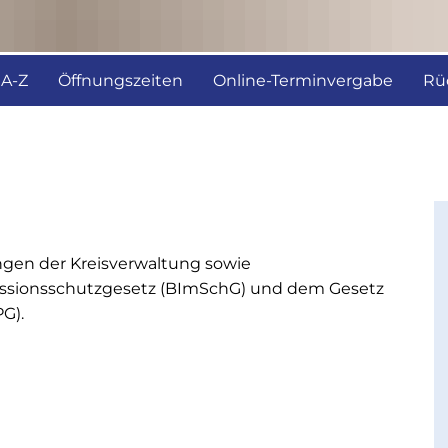
 A-Z
Öffnungszeiten
Online-Terminvergabe
Rü
ngen der Kreisverwaltung sowie
ionsschutzgesetz (BImSchG) und dem Gesetz
G).