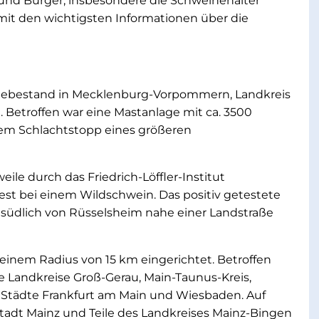
nd Bürger, insbesondere die Schweinehalter
it den wichtigsten Informationen über die
nebestand in Mecklenburg-Vorpommern, Landkreis
Betroffen war eine Mastanlage mit ca. 3500
nem Schlachtstopp eines größeren
ile durch das Friedrich-Löffler-Institut
est bei einem Wildschwein. Das positiv getestete
südlich von Rüsselsheim nahe einer Landstraße
 einem Radius von 15 km eingerichtet. Betroffen
ie Landkreise Groß-Gerau, Main-Taunus-Kreis,
Städte Frankfurt am Main und Wiesbaden. Auf
r Stadt Mainz und Teile des Landkreises Mainz-Bingen