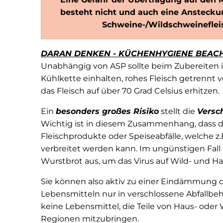
besteht nicht und auch eine Anstecku
Schweine-/Wildschweinefleis
DARAN DENKEN - KÜCHENHYGIENE BEACH
Unabhängig von ASP sollte beim Zubereiten
Kühlkette einhalten, rohes Fleisch getrennt
das Fleisch auf über 70 Grad Celsius erhitzen.
Ein
besonders großes Risiko
stellt die
Versc
Wichtig ist in diesem Zusammenhang, dass di
Fleischprodukte oder Speiseabfälle, welche z.B
verbreitet werden kann. Im ungünstigen Fall 
Wurstbrot aus, um das Virus auf Wild- und H
Sie können also aktiv zu einer Eindämmung d
Lebensmitteln nur in verschlossene Abfallbehä
keine Lebensmittel, die Teile von Haus- oder
Regionen mitzubringen.