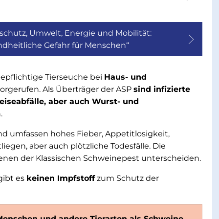
chutz, Umwelt, Energie und Mobilität:
ndheitliche Gefahr für Menschen“
gepflichtige Tierseuche bei
Haus- und
rvorgerufen. Als Überträger der ASP
sind infizierte
eiseabfälle, aber auch Wurst- und
.
nd umfassen hohes Fieber, Appetitlosigkeit,
en, aber auch plötzliche Todesfälle. Die
denen der Klassischen Schweinepest unterscheiden.
gibt es
keinen Impfstoff
zum Schutz der
Menschen und andere Tierarten als Schweine