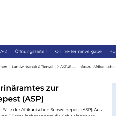
ürgerservice und Verwaltung
Landkreis
 A-Z
Öffnungszeiten
Online-Terminvergabe
Rü
emen
Landwirtschaft & Tierwohl
AKTUELL - Infos zur Afrikanisch
rinäramtes zur
epest (ASP)
e Fälle der Afrikanischen Schweinepest (ASP). Aus