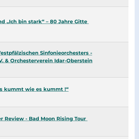
d „Ich bin stark“ – 80 Jahre Gitte
stpfälzischen Sinfonieorchesters -
V. & Orchesterverein Idar-Oberstein
Es kummt wie es kummt !“
r Review - Bad Moon Rising Tour