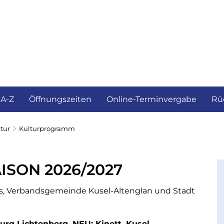
ürgerservice und Verwaltung
Landkreis
 A-Z
Öffnungszeiten
Online-Terminvergabe
Rü
tur
Kulturprogramm
SON 2026/2027
, Verbandsgemeinde Kusel-Altenglan und Stadt
Burg Lichtenberg, NEU: Kinett, Kusel