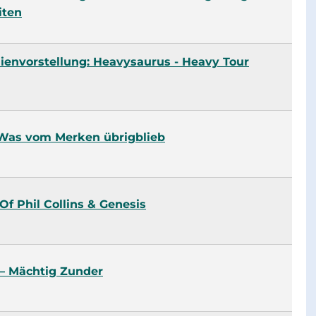
iten
ienvorstellung: Heavysaurus - Heavy Tour
Was vom Merken übrigblieb
Of Phil Collins & Genesis
 – Mächtig Zunder