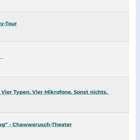
cy-Tour
IO
Vier Typen. Vier Mikrofone. Sonst nichts.
ug“ - Chawwerusch-Theater