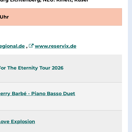
 Uhr
egional.de
,
www.reservix.de
For The Eternity Tour 2026
erry Barbé - Piano Basso Duet
Love Explosion