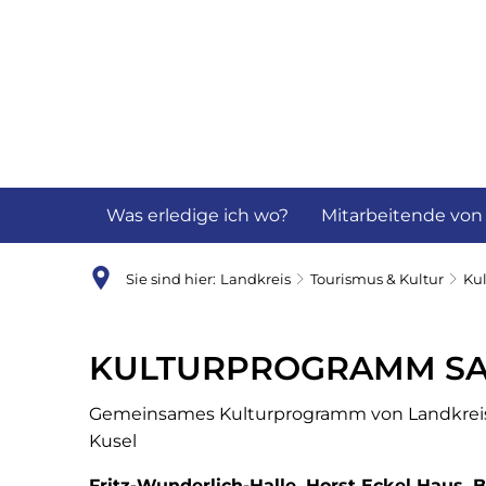
Aktuelles
B
Was erledige ich wo?
Mitarbeitende von
Sie sind hier:
Landkreis
Tourismus & Kultur
Kul
Kulturprogramm
KULTURPROGRAMM SAI
Gemeinsames Kulturprogramm von Landkreis
Kusel
Fritz-Wunderlich-Halle, Horst Eckel Haus, 