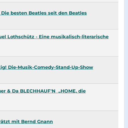
 Die besten Beatles seit den Beatles
l Lothschütz - Eine musikalisch-literarische
htig! Die-Musik-Comedy-Stand-Up-Show
ger & Da BLECHHAUF'N „HOME, die
ätzt mit Bernd Gnann