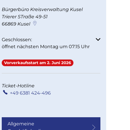
Bürgerbüro Kreisverwaltung Kusel
Trierer STraße 49-51
66869
Kusel
Klicken, um weitere Öffnungs- oder Schließzeiten aus
Geschlossen:
öffnet nächsten Montag um 07:15 Uhr
Vorverkaufsstart am 2. Juni 2026
Ticket-Hotline
+49 6381 424-496
Allgemeine