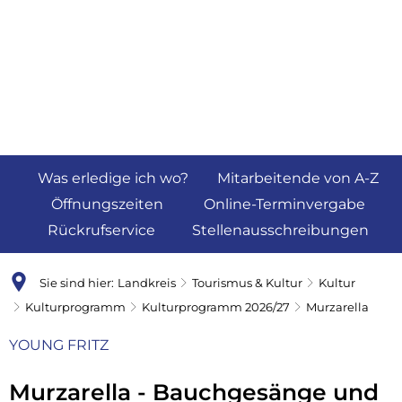
Was erledige ich wo?
Mitarbeitende von A-Z
Öffnungszeiten
Online-Terminvergabe
Rückrufservice
Stellenausschreibungen
Sie sind hier:
Landkreis
Tourismus & Kultur
Kultur
Kulturprogramm
Kulturprogramm 2026/27
Murzarella
YOUNG FRITZ
Murzarella - Bauchgesänge und