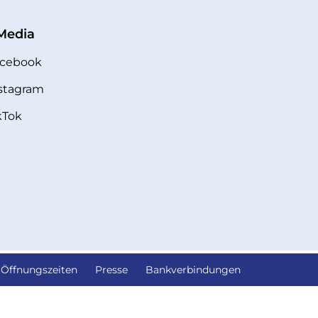
 Media
cebook
stagram
kTok
Öffnungszeiten
Presse
Bankverbindungen