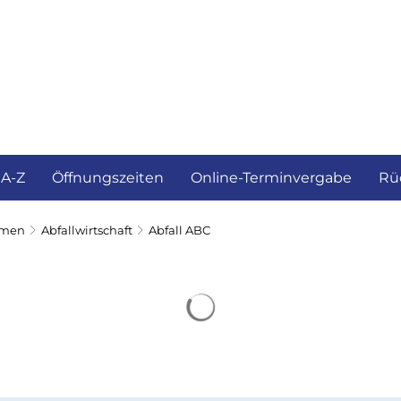
ürgerservice und Verwaltung
Landkreis
 A-Z
Öffnungszeiten
Online-Terminvergabe
Rü
emen
Abfallwirtschaft
Abfall ABC
Suchergebnisse werden 