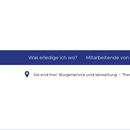
Aktuelles
B
Was erledige ich wo?
Mitarbeitende von
Sie sind hier:
Bürgerservice und Verwaltung
Th
Abfall
ABC