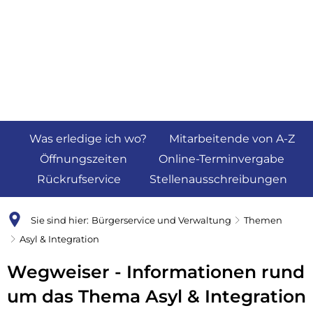
Was erledige ich wo?
Mitarbeitende von A-Z
Öffnungszeiten
Online-Terminvergabe
Rückrufservice
Stellenausschreibungen
Sie sind hier:
Bürgerservice und Verwaltung
Themen
Asyl & Integration
Wegweiser
Wegweiser - Informationen rund
Russisch
um das Thema Asyl & Integration