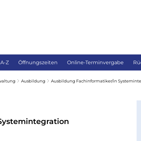
ürgerservice und Verwaltung
Landkreis
 A-Z
Öffnungszeiten
Online-Terminvergabe
Rü
waltung
Ausbildung
Ausbildung Fachinformatiker/in Systeminte
Systemintegration