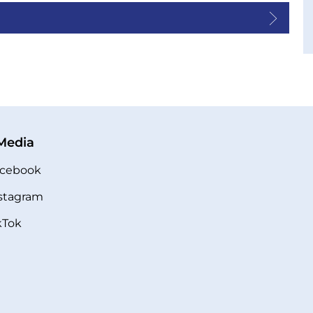
 Media
cebook
stagram
kTok