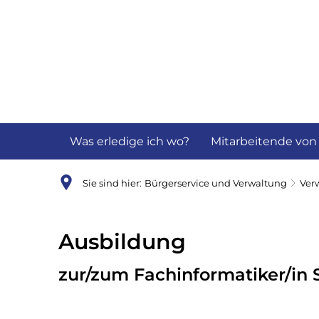
Aktuelles
B
Was erledige ich wo?
Mitarbeitende von
Sie sind hier:
Bürgerservice und Verwaltung
Ver
Ausbildung
Ausbildung
Fachinformatiker/in
zur/zum Fachinformatiker/in 
Systemintegration