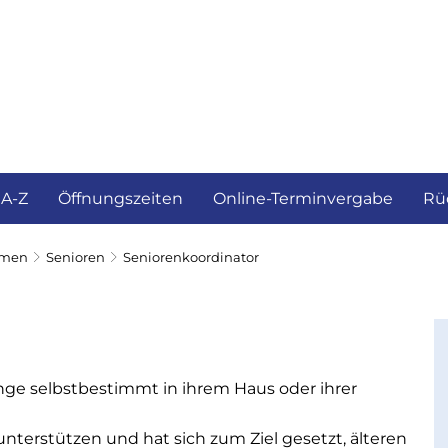
ürgerservice und Verwaltung
Landkreis
 A-Z
Öffnungszeiten
Online-Terminvergabe
Rü
emen
Senioren
Seniorenkoordinator
nge selbstbestimmt in ihrem Haus oder ihrer
terstützen und hat sich zum Ziel gesetzt, älteren