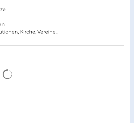
tze
en
ionen, Kirche, Vereine...
Suchergebnisse werden geladen