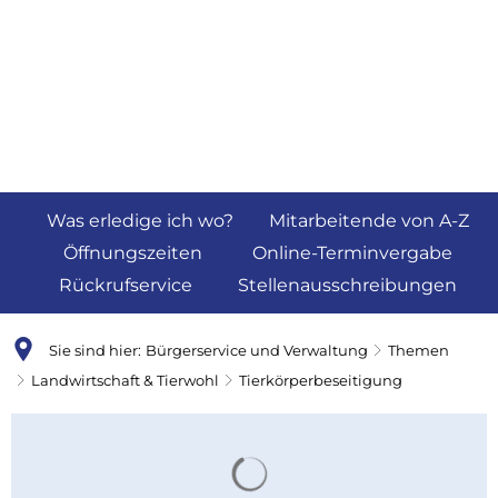
Was erledige ich wo?
Mitarbeitende von A-Z
Öffnungszeiten
Online-Terminvergabe
Rückrufservice
Stellenausschreibungen
Sie sind hier:
Bürgerservice und Verwaltung
Themen
Landwirtschaft & Tierwohl
Tierkörperbeseitigung
Tierkörperbeseitigung
Suchergebnisse werden 