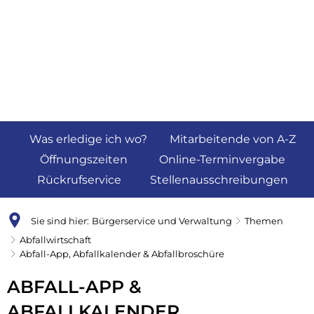
Was erledige ich wo?
Mitarbeitende von A-Z
Öffnungszeiten
Online-Terminvergabe
Rückrufservice
Stellenausschreibungen
Sie sind hier:
Bürgerservice und Verwaltung
Themen
Abfallwirtschaft
Abfall-App, Abfallkalender & Abfallbroschüre
Abfall-
ABFALL-APP &
App,
ABFALLKALENDER