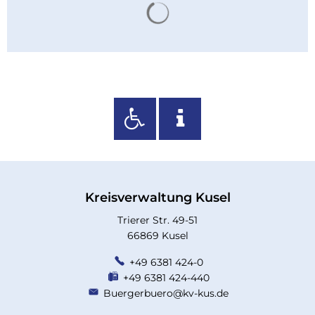
Suchergebnisse werden 
für
erwachsene
Menschen
mit
Behinderung
Kreisverwaltung Kusel
Trierer Str. 49-51
66869 Kusel
+49 6381 424-0
+49 6381 424-440
Buergerbuero@kv-kus.de