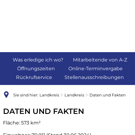
Was erledige ich wo?
Mitarbeitende von A-Z
Öffnungszeiten
Online-Terminvergabe
Rückrufservice
Stellenausschreibungen
Sie sind hier:
Landkreis
Landkreis
Daten und Fakten
Daten
DATEN UND FAKTEN
und
Fläche: 573 km²
Fakten