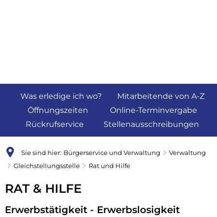
Was erledige ich wo?
Mitarbeitende von A-Z
Öffnungszeiten
Online-Terminvergabe
Rückrufservice
Stellenausschreibungen
Sie sind hier:
Bürgerservice und Verwaltung
Verwaltung
Gleichstellungsstelle
Rat und Hilfe
Rat
RAT & HILFE
und
Erwerbstätigkeit - Erwerbslosigkeit