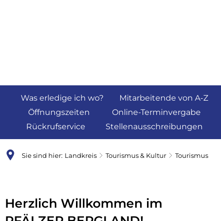
Was erledige ich wo?
Mitarbeitende von A-Z
Öffnungszeiten
Online-Terminvergabe
Rückrufservice
Stellenausschreibungen
Sie sind hier:
Landkreis
Tourismus & Kultur
Tourismus
Tourismus
Herzlich Willkommen im
PFÄLZER BERGLAND!