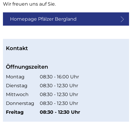
Wir freuen uns auf Sie.
Homepage Pfälzer Bergland
Kontakt
Öffnungszeiten
Montag
08:30
-
16:00
Uhr
Von 08:30 bis 16:00 Uhr
Dienstag
08:30
-
12:30
Uhr
Von 08:30 bis 12:30 Uhr
Mittwoch
08:30
-
12:30
Uhr
Von 08:30 bis 12:30 Uhr
Donnerstag
08:30
-
12:30
Uhr
Von 08:30 bis 12:30 Uhr
Freitag
08:30
-
12:30
Uhr
Von 08:30 bis 12:30 Uhr