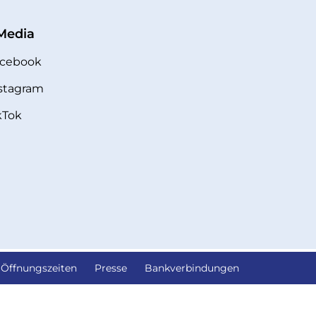
 Media
cebook
stagram
kTok
Öffnungszeiten
Presse
Bankverbindungen