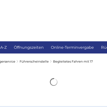
ürgerservice und Verwaltung
Landkreis
 A-Z
Öffnungszeiten
Online-Terminvergabe
Rü
gerservice
Führerscheinstelle
Begleitetes Fahren mit 17
Suchergebnisse werden 