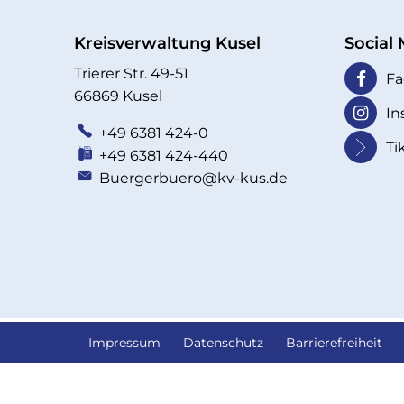
17
Kreisverwaltung Kusel
Social
Trierer Str. 49-51
Fa
66869 Kusel
In
+49 6381 424-0
Ti
+49 6381 424-440
Buergerbuero@kv-kus.de
Impressum
Datenschutz
Barrierefreiheit