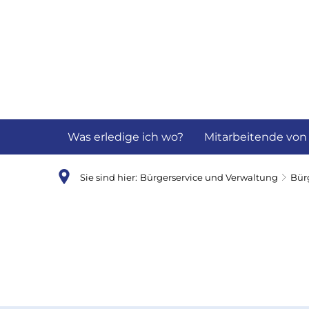
Aktuelles
B
Was erledige ich wo?
Mitarbeitende von
Sie sind hier:
Bürgerservice und Verwaltung
Bür
Begleitetes
Fahren
mit