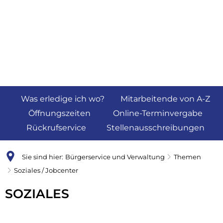
Was erledige ich wo?
Mitarbeitende von A-Z
Öffnungszeiten
Online-Terminvergabe
Rückrufservice
Stellenausschreibungen
Sie sind hier:
Bürgerservice und Verwaltung
Themen
Soziales / Jobcenter
Soziales
SOZIALES
/