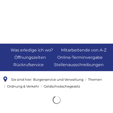
Was erledige ich wo?
Mitarbeitende von A-Z
Öffnungszeiten
Online-Terminvergabe
Rückrufservice
Stellenausschreibungen
Sie sind hier:
Bürgerservice und Verwaltung
Themen
Ordnung & Verkehr
Geldschwäschegesetz
Geldschwäschegesetz
Suchergebnisse werden 