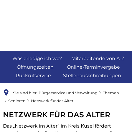
Was erledige ich wo?
Mitarbeitende von A-Z
Öffnungszeiten
Online-Terminvergabe
Rückrufservice
Stellenausschreibungen
Sie sind hier:
Bürgerservice und Verwaltung
Themen
Senioren
Netzwerk für das Alter
Netzwerk
NETZWERK FÜR DAS ALTER
für
Das „Netzwerk im Alter“ im Kreis Kusel fördert