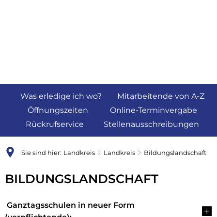
Was erledige ich wo?
Mitarbeitende von A-Z
Öffnungszeiten
Online-Terminvergabe
Rückrufservice
Stellenausschreibungen
Sie sind hier:
Landkreis
Landkreis
Bildungslandschaft
Bildungslandschaft
BILDUNGSLANDSCHAFT
Ganztagsschulen in neuer Form