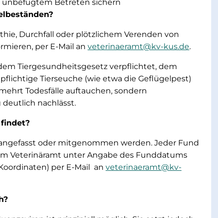
r unbefugtem Betreten sichern
gelbeständen?
hie, Durchfall oder plötzlichem Verenden von
rmieren, per E-Mail an
veterinaeramt@kv-kus.de
.
 dem Tiergesundheitsgesetz verpflichtet, dem
pflichtige Tierseuche (wie etwa die Geflügelpest)
rmehrt Todesfälle auftauchen, sondern
 deutlich nachlässt.
 findet?
cht angefasst oder mitgenommen werden. Jeder Fund
e dem Veterinäramt unter Angabe des Funddatums
oordinaten) per E-Mail an
veterinaeramt@kv-
h?