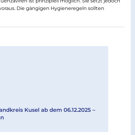
enzaviren ist prinzipiell möglich. Sie setzt jedoch
voraus. Die gängigen Hygieneregeln sollten
andkreis Kusel ab dem 06.12.2025 –
ln