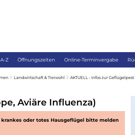
ürgerservice und Verwaltung
Landkreis
 A-Z
Öffnungszeiten
Online-Terminvergabe
Rü
emen
Landwirtschaft & Tierwohl
AKTUELL - Infos zur Geflügelpest
pe, Aviäre Influenza)
e krankes oder totes Hausgeflügel bitte melden