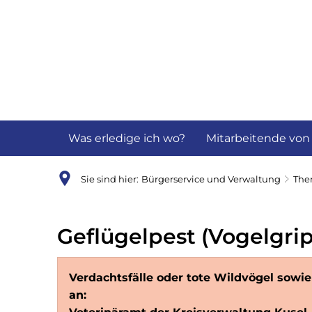
Aktuelles
B
Was erledige ich wo?
Mitarbeitende von
Sie sind hier:
Bürgerservice und Verwaltung
Th
Geflügelpest (Vogelgrip
Verdachtsfälle oder tote Wildvögel sowi
an: