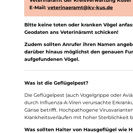
Veterinäramt der Kreisverwaltung Kusel
E-Mail:
veterinaeramt@kv-kus.de
Bitte keine toten oder kranken Vögel anfa
Geodaten ans Veterinäramt schicken!
Zudem sollten Anrufer ihren Namen angeben
darüber hinaus möglichst den genauen Fun
aufgefundenen Vögel.
Was ist die Geflügelpest?
Die Geflügelpest (auch Vogelgrippe oder Aviä
durch Influenza-A-Viren verursachte Erkrank
Gänse betrifft. Hochpathogene Virusvariant
Krankheitsverläufen mit hoher Sterblichkeit b
Was sollten Halter von Hausgeflügel wie 