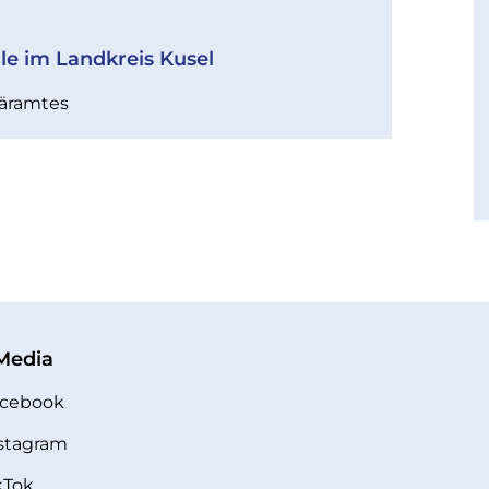
le im Landkreis Kusel
näramtes
 Media
cebook
stagram
kTok