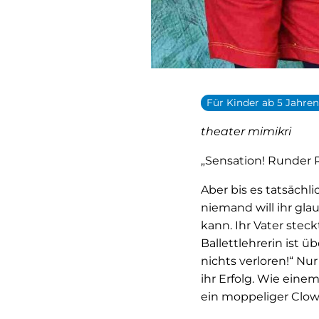
Für Kinder ab 5 Jahre
theater mimikri
„Sensation! Runder 
Aber bis es tatsächl
niemand will ihr gla
kann. Ihr Vater stec
Ballettlehrerin ist 
nichts verloren!“ Nur
ihr Erfolg. Wie ein
ein moppeliger Clow