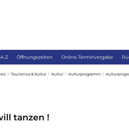
ürgerservice und Verwaltung
Landkreis
 A-Z
Öffnungszeiten
Online-Terminvergabe
Rü
eis
Tourismus & Kultur
Kultur
Kulturprogramm
Kulturprog
ill tanzen !