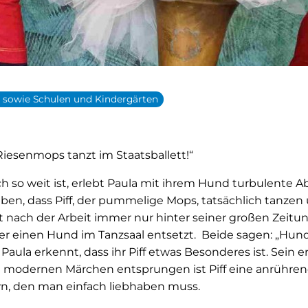
n sowie Schulen und Kindergärten
Riesenmops tanzt im Staatsballett!“
ich so weit ist, erlebt Paula mit ihrem Hund turbulente 
uben, dass Piff, der pummelige Mops, tatsächlich tanzen
kt nach der Arbeit immer nur hinter seiner großen Zeitun
über einen Hund im Tanzsaal entsetzt. Beide sagen: „Hun
 Paula erkennt, dass ihr Piff etwas Besonderes ist. Sein er
em modernen Märchen entsprungen ist Piff eine anrühren
n, den man einfach liebhaben muss.