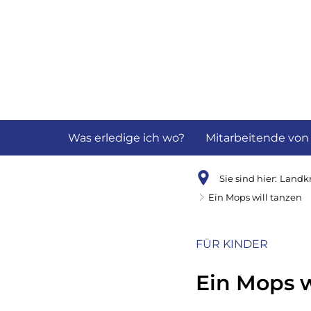
Aktuelles
B
Was erledige ich wo?
Mitarbeitende von
Sie sind hier:
Landkr
Ein Mops will tanzen
FÜR KINDER
Ein Mops w