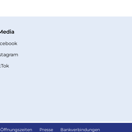
 Media
cebook
stagram
kTok
Öffnungszeiten
Presse
Bankverbindungen