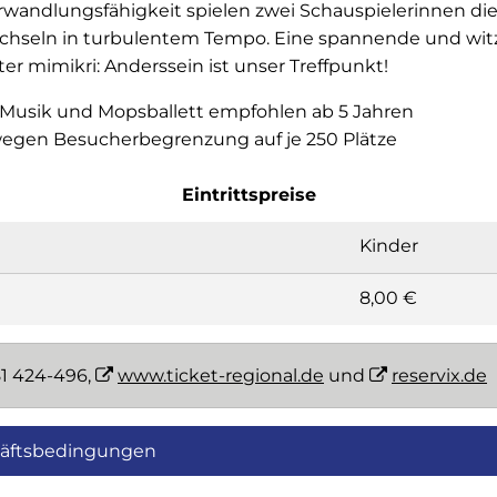
erwandlungsfähigkeit spielen zwei Schauspielerinnen di
echseln in turbulentem Tempo. Eine spannende und wi
r mimikri: Anderssein ist unser Treffpunkt!
 Musik und Mopsballett empfohlen ab 5 Jahren
egen Besucherbegrenzung auf je 250 Plätze
Eintrittspreise
Kinder
8,00 €
81 424-496,
www.ticket-regional.de
und
reservix.de
häftsbedingungen