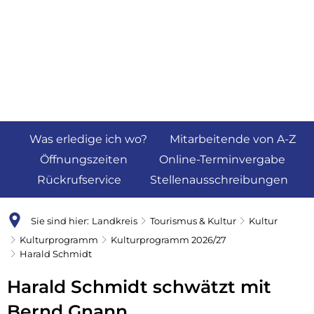
Was erledige ich wo?
Mitarbeitende von A-Z
Öffnungszeiten
Online-Terminvergabe
Rückrufservice
Stellenausschreibungen
Sie sind hier:
Landkreis
Tourismus & Kultur
Kultur
Kulturprogramm
Kulturprogramm 2026/27
Harald Schmidt
Harald Schmidt schwätzt mit
Bernd Gnann