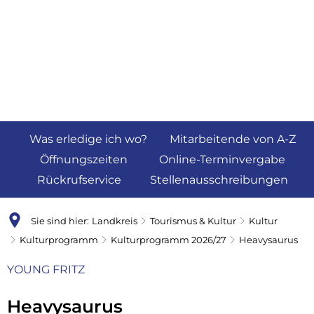
Was erledige ich wo?
Mitarbeitende von A-Z
Öffnungszeiten
Online-Terminvergabe
Rückrufservice
Stellenausschreibungen
Sie sind hier:
Landkreis
Tourismus & Kultur
Kultur
Kulturprogramm
Kulturprogramm 2026/27
Heavysaurus
YOUNG FRITZ
Heavysaurus