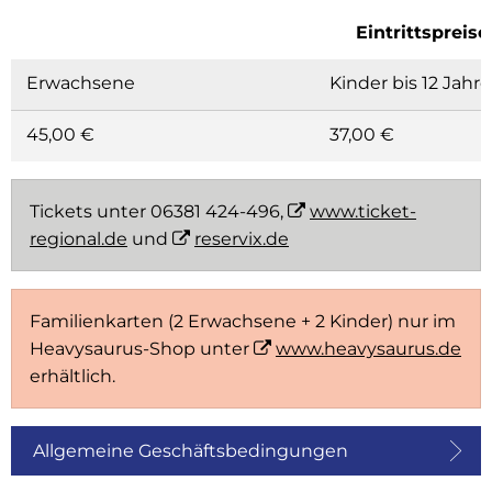
Eintrittspreise
Erwachsene
Kinder bis 12 Jahre
45,00 €
37,00 €
Tickets unter 06381 424-496,
www.ticket-
regional.de
und
reservix.de
Familienkarten (2 Erwachsene + 2 Kinder) nur im
Heavysaurus-Shop unter
www.heavysaurus.de
erhältlich.
Allgemeine Geschäftsbedingungen