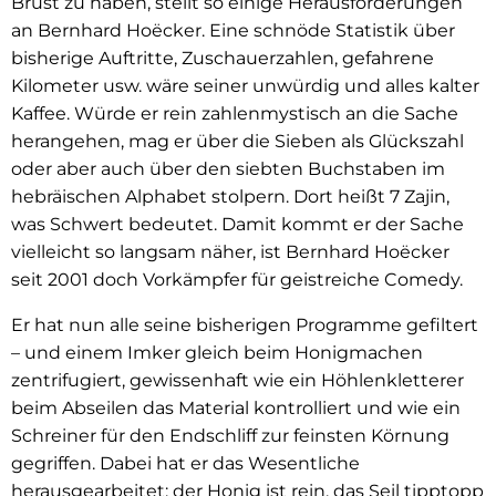
Brust zu haben, stellt so einige Herausforderungen
an Bernhard Hoëcker. Eine schnöde Statistik über
bisherige Auftritte, Zuschauerzahlen, gefahrene
Kilometer usw. wäre seiner unwürdig und alles kalter
Kaffee. Würde er rein zahlenmystisch an die Sache
herangehen, mag er über die Sieben als Glückszahl
oder aber auch über den siebten Buchstaben im
hebräischen Alphabet stolpern. Dort heißt 7 Zajin,
was Schwert bedeutet. Damit kommt er der Sache
vielleicht so langsam näher, ist Bernhard Hoëcker
seit 2001 doch Vorkämpfer für geistreiche Comedy.
Er hat nun alle seine bisherigen Programme gefiltert
– und einem Imker gleich beim Honigmachen
zentrifugiert, gewissenhaft wie ein Höhlenkletterer
beim Abseilen das Material kontrolliert und wie ein
Schreiner für den Endschliff zur feinsten Körnung
gegriffen. Dabei hat er das Wesentliche
herausgearbeitet: der Honig ist rein, das Seil tipptopp