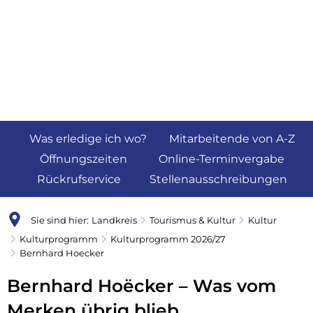
Was erledige ich wo?
Mitarbeitende von A-Z
Öffnungszeiten
Online-Terminvergabe
Rückrufservice
Stellenausschreibungen
Sie sind hier:
Landkreis
Tourismus & Kultur
Kultur
Kulturprogramm
Kulturprogramm 2026/27
Bernhard Hoecker
Bernhard Hoëcker – Was vom
Merken übrig blieb