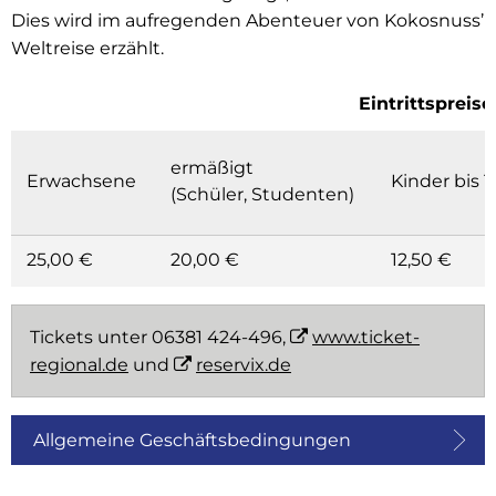
Dies wird im aufregenden Abenteuer von Kokosnuss’
Weltreise erzählt.
Eintrittspreise
ermäßigt
Erwachsene
Kinder bis 1
(Schüler, Studenten)
25,00 €
20,00 €
12,50 €
Tickets unter 06381 424-496,
www.ticket-
regional.de
und
reservix.de
Allgemeine Geschäftsbedingungen