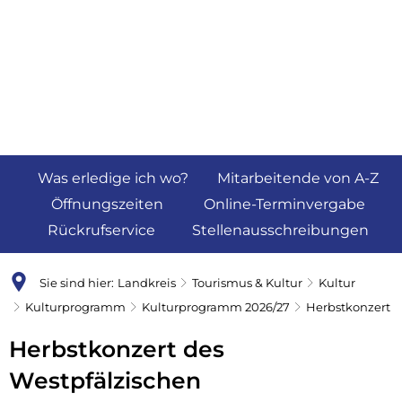
Was erledige ich wo?
Mitarbeitende von A-Z
Öffnungszeiten
Online-Terminvergabe
Rückrufservice
Stellenausschreibungen
Sie sind hier:
Landkreis
Tourismus & Kultur
Kultur
Kulturprogramm
Kulturprogramm 2026/27
Herbstkonzert
Herbstkonzert des
Westpfälzischen