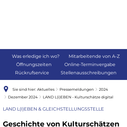
Was erledige ich wo?
Mitarbeitende von A-Z
Öffnungszeiten
Online-Terminvergabe
Rückrufservice
Stellenausschreibungen
Sie sind hier:
Aktuelles
Pressemeldungen
2024
Dezember 2024
LAND L(i)EBEN - Kulturschätze digital
LAND L(I)EBEN & GLEICHSTELLUNGSSTELLE
Geschichte von Kulturschätzen